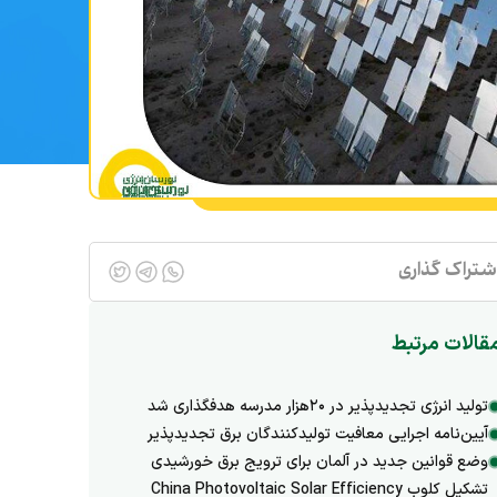
شتراک گذاری
قالات مرتبط
تولید انرژی تجدیدپذیر در ۲۰هزار مدرسه هدفگذاری شد
آیین‌نامه اجرایی معافیت تولیدکنندگان برق تجدیدپذیر
وضع قوانین جدید در آلمان برای ترویج برق خورشیدی
تشکیل کلوب China Photovoltaic Solar Efficiency