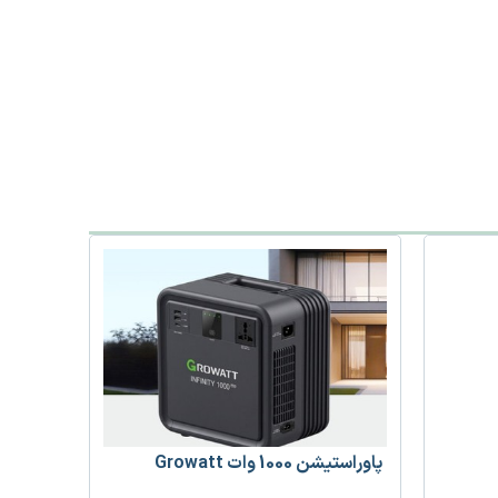
پاوراستیشن 1000 وات Growatt
پنل خورشیدی 