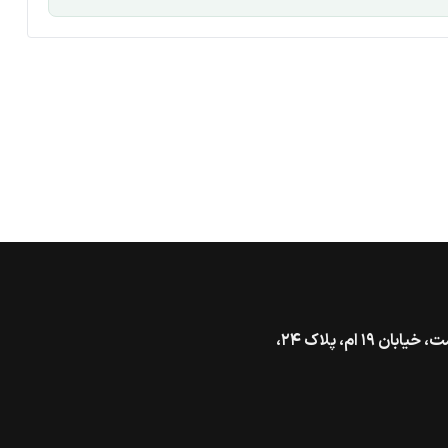
تهران، خیابان گاندی جنوبی، بالاتر از بزرگراه شهید همت، خیابان ۱۹ ام، پلاک ۲۴،