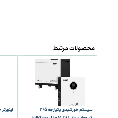
محصولات مرتبط
سیستم خورشیدی یکپارچه 3/5
اینورتر خورشید
کیلووات برند MUST مدل HBP1900