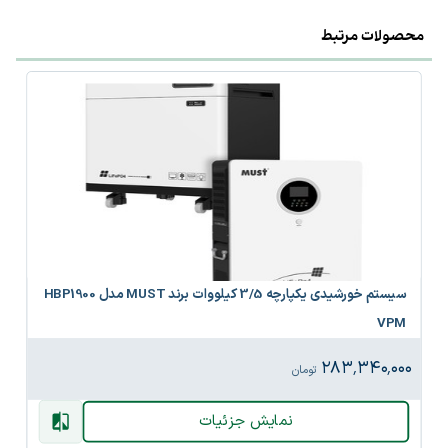
محصولات مرتبط
سیستم خورشیدی یکپارچه 3/5 کیلووات برند MUST مدل HBP1900
VPM
۲۸۳٬۳۴۰٬۰۰۰
تومان
نمایش جزئیات