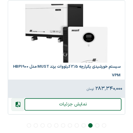
سیستم خورشیدی یکپارچه 3/5 کیلووات برند MUST مدل HBP1900
VPM
۲۸۳٬۳۴۰٬۰۰۰
تومان
نمایش جزئیات