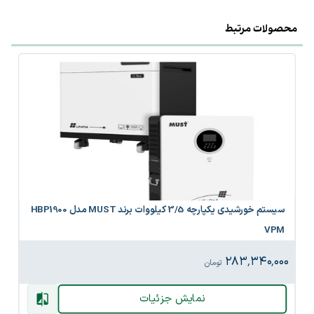
محصولات مرتبط
سیستم خورشیدی یکپارچه 3/5 کیلووات برند MUST مدل HBP1900
VPM
۲۸۳٬۳۴۰٬۰۰۰
تومان
نمایش جزئیات