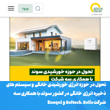
ورود
تحول در حوزه انرژی خورشیدی خانگی و سیستم های
ذخیره انرژی خانگی در کشور سوئد با همکاری سه
شرکت Soltech، Solis و Enequi