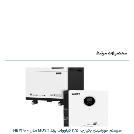
محصولات مرتبط
سیستم خورشیدی یکپارچه 3/5 کیلووات برند MUST مدل HBP1900