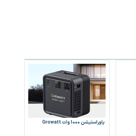
پاوراستیشن 1000 وات Growatt
پنل خورشیدی 715 وات UN