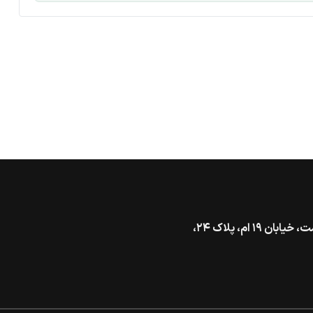
تهران، خیابان گاندی جنوبی، بالاتر از بزرگراه شهید همت، خیابان ۱۹ ام، پلاک ۲۴،