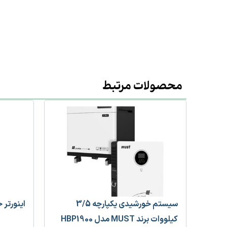
محصولات مرتبط
سیستم خورشیدی یکپارچه 3/5
اینورتر خورشیدی 6 کیلوو
کیلووات برند MUST مدل HBP1900