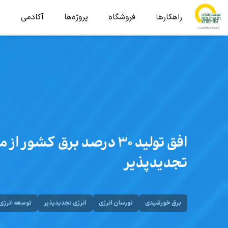
راهکارها
فروشگاه
پروژه‌ها
آکادمی
ب
افق تولید ۳۰ درصد برق کشور
تجدیدپذیر
برق خورشیدی
نورسان انرژی
انرژی تجدیدپذیر
توسعه انرژی