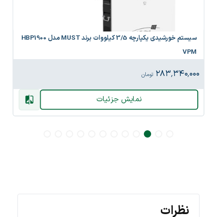
سیستم خورشیدی یکپارچه 3/5 کیلووات برند MUST مدل HBP1900
اینورتر خورشیدی 6 کیلو
۲۸۳
تومان
نمایش جزئیات
نظرات