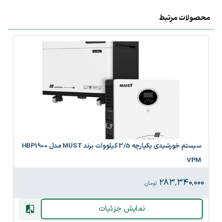
محصولات مرتبط
سیستم خورشیدی یکپارچه 3/5 کیلووات برند MUST مدل HBP1900
VPM
۲۸۳٬۳۴۰٬۰۰۰
تومان
نمایش جزئیات