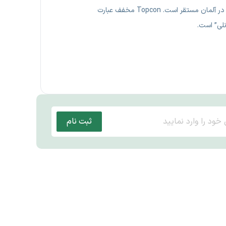
در سال ۲۰۱۳ معرفی شد. این انستیتو در زمینه انرژی خورشیدی فعالیت داشته و در آلمان مستقر است. Topcon مخفف عبارت
ثبت نام