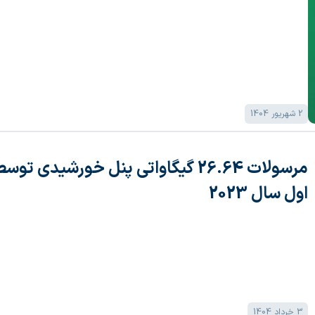
2 شهریور 1404
مرسولات 26.64 گیگاواتی پنل خورشید
اول سال 2023
3 خرداد 1404