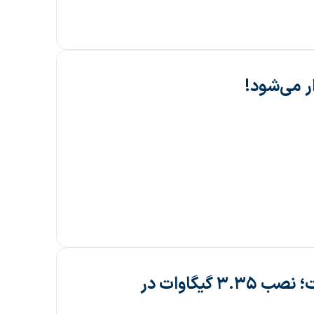
ایتالیا از مرز ۲ میلیون سیستم خورشیدی گذشت؛ نصب ۳.۳۵ گیگاوات در