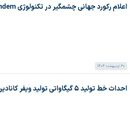
اعلام رکورد جهانی چشمگیر در تکنولوژی Tandem توسط LONGI
30 اردیبهشت 1404
احداث خط تولید 5 گیگاواتی تولید ویفر کانادین سولار در تایلند