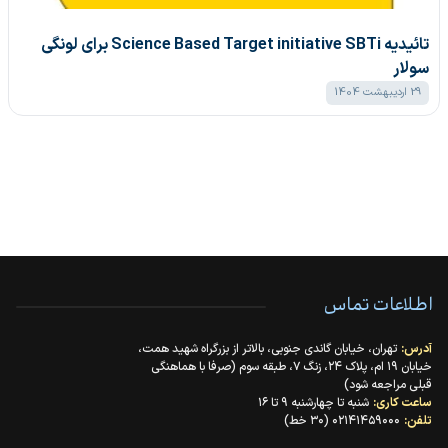
تائیدیه Science Based Target initiative SBTi برای لونگی
سولار
29 اردیبهشت 1404
اطلاعات تماس
آدرس:
تهران، خیابان گاندی جنوبی، بالاتر از بزرگراه شهید همت،
خیابان ۱۹ ام، پلاک ۲۴، زنگ ۷، طبقه سوم (صرفا با هماهنگی
قبلی مراجعه شود)
ساعت کاری:
شنبه تا چهارشنبه ۹ تا ۱۶
تلفن:
۰۲۱۴۱۴۵۹۰۰۰ (۳۰ خط)