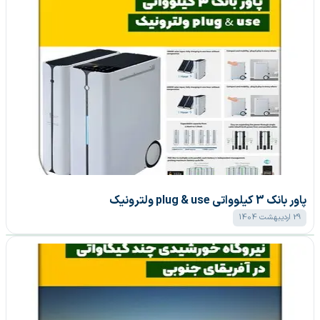
پاور بانک 3 کیلوواتی plug & use ولترونیک
29 اردیبهشت 1404