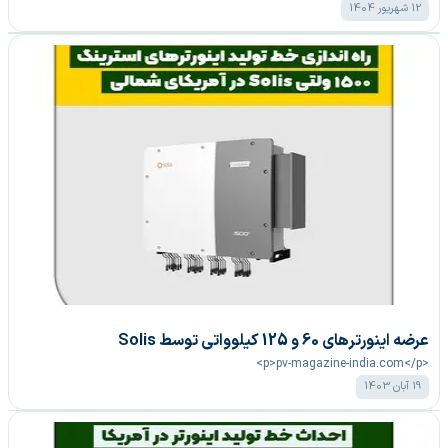
12 شهریور 1404
عرضه اینورترهای 60 و 125 کیلوواتی توسط Solis
<p>pv-magazine-india.com</p>
19 آبان 1403