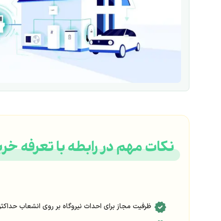
نکات مهم در رابطه با تعرفه خرید
ظرفیت مجاز برای احداث نیروگاه بر روی انشعاب حداکثر دو برابر ظرفیت انشعاب تا سقف 400 کیلووات برای