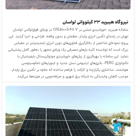
نیروگاه هیبرید 33 کیلوواتی لواسان
سامانه هیبرید خورشیدی مبتنی بر CFE5100S-48 V در ویلای فوق‌لوکس لواسان
تهران در راستای تأمین انرژی پایدار، مطمئن و بدون وقفه، طراحی و اجرا گردید. این
پروژه نمونه‌ای شاخص از به‌کارگیری فناوری‌های نوین انرژی تجدیدپذیر در مقیاس
بزرگ است که توانسته کلیه بارهای مصرفی یک ویلای مجهز را به‌طور کامل پشتیبانی
نماید. این سامانه با بهره‌گیری از پنل‌های خورشیدی مونوکریستال بایفیشیال با
تکنولوژی PERC، باتری‌های لیتیومی نسل جدید و اینورترهای تمام‌سینوسی
هوشمند، ساختاری یکپارچه و کارآمد را فراهم ساخته که علاوه بر تأمین برق پایدار،
موجب کاهش وابستگی به شبکه برق شهری و صرفه‌جویی در هزینه‌ها می‌گردد.