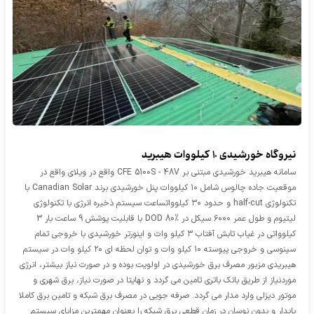
نیروگاه خورشیدی 10 کیلووات هیبرید
سامانه هیبرید خورشیدی مبتنی بر CFE 5100S - 48V واقع در ویلای واقع در
موقعیت جاده چالوس شامل ۱۰ کیلو‌وات پنل خورشیدی برند Canadian Solar با
تکنولوژی half-cut و حدود ۳۰ کیلوواتساعت سیستم ذخیره انرژی با تکنولوژی
لیتیوم و طول عمر ۶۰۰۰ سیکل در DOD 80% با قابلیت پوشش 9 ساعت بار 3
کیلوواتی در غیاب تابش آفتاب ۳ کیلو وات و اینورتر خورشیدی با خروجی تمام
سینوسی و خروجی پیوسته ۱۰ کیلو وات و توان لحظه ای ۲۰ کیلو وات در سیستم
هیبریدی مزبور مصرف برق خورشیدی در اولویت بوده و در صورت نیاز بیشتر، انرژی
موردنیاز از طریق بانک باتری تامین می گردد و نهایتا در صورت نیاز، برق شهری و
موتور دیزلی وارد مدار می گردد. صرفه جویی در مصرف برق شبکه و تامین برق کاملا
پایدار و بدون نوسان در زمان قطعی برق شبکه را بعنوان مهمترین مزایای سیستم