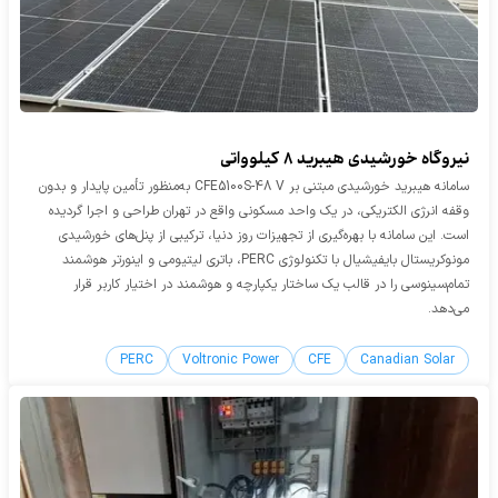
نیروگاه خورشیدی هیبرید 8 کیلوواتی
سامانه هیبرید خورشیدی مبتنی بر CFE5100S-48 V به‌منظور تأمین پایدار و بدون
وقفه انرژی الکتریکی، در یک واحد مسکونی واقع در تهران طراحی و اجرا گردیده
است. این سامانه با بهره‌گیری از تجهیزات روز دنیا، ترکیبی از پنل‌های خورشیدی
مونوکریستال بایفیشیال با تکنولوژی PERC، باتری لیتیومی و اینورتر هوشمند
تمام‌سینوسی را در قالب یک ساختار یکپارچه و هوشمند در اختیار کاربر قرار
می‌دهد.
PERC
Voltronic Power
CFE
Canadian Solar