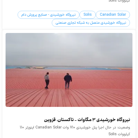
کیلووات Solis
Canadian Solar
Solis
نیروگاه خورشیدی - صنایع پرورش دام
نیروگاه خورشیدی متصل به شبکه تجاری صنعتی
نیروگاه خورشیدی 3 مگاوات - تاکستان، قزوین
وضعیت: در حال اجرا پنل خورشیدی 710 وات Canadian Solar اینورتر 110
کیلووات Solis