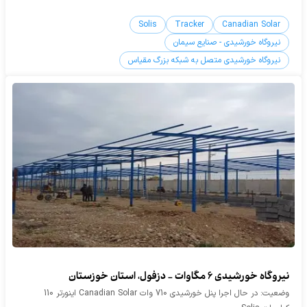
Solis
Tracker
Canadian Solar
نیروگاه خورشیدی - صنایع سیمان
نیروگاه خورشیدی متصل به شبکه بزرگ مقیاس
نیروگاه خورشیدی 6 مگاوات - دزفول، استان خوزستان
وضعیت: در حال اجرا پنل خورشیدی 710 وات Canadian Solar اینورتر 110