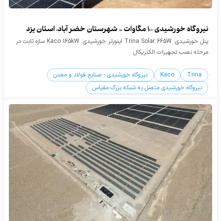
نیروگاه خورشیدی 100 مگاوات - شهرستان خضر آباد، استان یزد
پنل خورشیدی: Trina Solar 665W اینورتر خورشیدی: Kaco 165kW سازه ثابت در
مرحله نصب تجهیزات الکتریکال
Trina
Kaco
نیروگاه خورشیدی - صنایع فولاد و معدن
نیروگاه خورشیدی متصل به شبکه بزرگ مقیاس