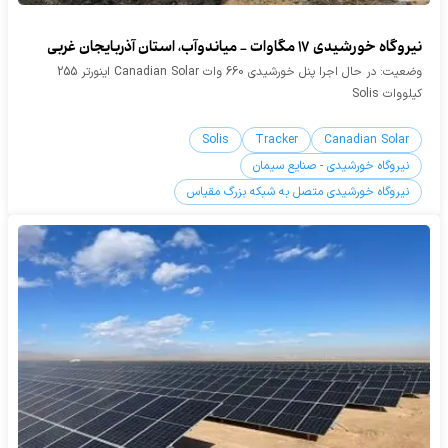
نیروگاه خورشیدی 17 مگاوات - میاندوآب، استان آذربایجان غربی
وضعیت: در حال اجرا پنل خورشیدی 660 وات Canadian Solar اینورتر 255
کیلووات Solis
Solis
Tracker
Canadian Solar
نیروگاه خورشیدی - صنایع سیمان
نیروگاه خورشیدی متصل به شبکه بزرگ مقیاس