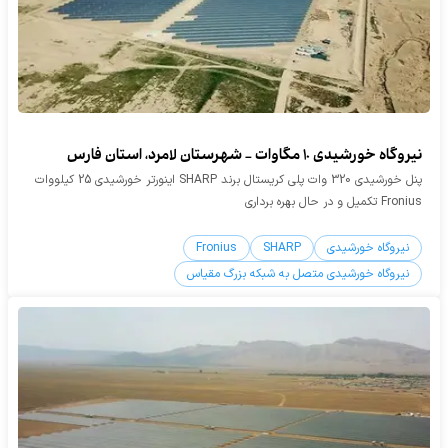
نیروگاه خورشیدی 10 مگاوات - شهرستان لامرد، استان فارس
پنل خورشیدی 320 وات پلی کریستال برند SHARP اینورتر خورشیدی 25 کیلووات
Fronius تکمیل و در حال بهره برداری
نیروگاه خورشیدی
SHARP
Fronius
نیروگاه خورشیدی متصل به شبکه بزرگ مقیاس