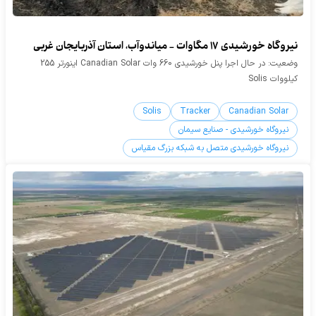
نیروگاه خورشیدی 17 مگاوات - میاندوآب، استان آذربایجان غربی
وضعیت: در حال اجرا پنل خورشیدی 660 وات Canadian Solar اینورتر 255
کیلووات Solis
Solis
Tracker
Canadian Solar
نیروگاه خورشیدی - صنایع سیمان
نیروگاه خورشیدی متصل به شبکه بزرگ مقیاس