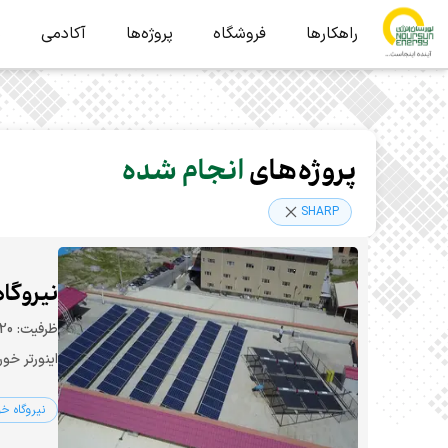
راهکارها
فروشگاه
پروژه‌ها
آکادمی
ب
پروژه‌های
انجام شده
SHARP
نیروگاه 20 کیلووات - خرم
اینورتر خورشید: 20 کیلووات Fronius 
نیروگاه خ