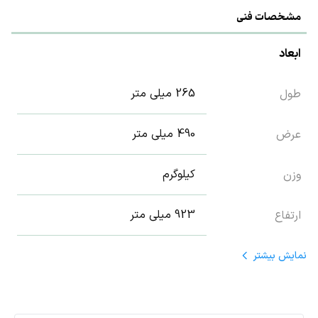
مشخصات فنی
ابعاد
265 میلی متر
طول
490 میلی متر
عرض
کیلوگرم
وزن
923 میلی متر
ارتفاع
نمایش
بیشتر
تکنولوژی محصول
15/36 کیلووات ساعت
ظرفیت