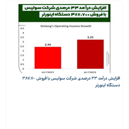
MPPT
50 کیلووات
حداکثر توان خروجی
حداکثر جریان
2x40 آمپر
ورودی
1100 ولت
حداکثر ولتاژ ورودی
افزایش درآمد 33 درصدی شرکت سولیس با فروش 387،700
دستگاه اینورتر