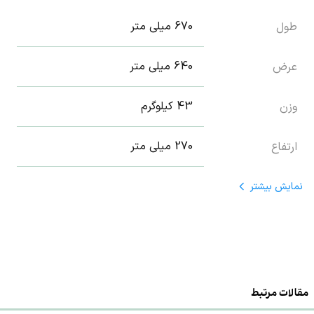
670 میلی متر
طول
640 میلی متر
عرض
43 کیلوگرم
وزن
270 میلی متر
ارتفاع
نمایش
بیشتر
تکنولوژی محصول
98/6 درصد
راندمان
5 عدد
تعداد MPPT
مقالات مرتبط
محدوده ولتاژ
200-1000 ولت