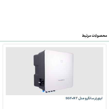
محصولات مرتبط
اینورتر سانگرو مدل SG20RT