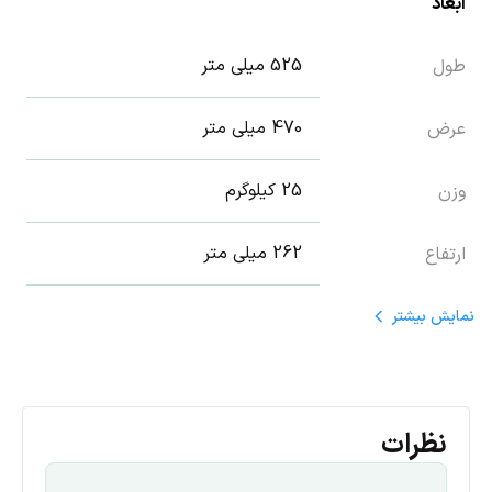
ابعاد
525 میلی متر
طول
470 میلی متر
عرض
25 کیلوگرم
وزن
262 میلی متر
ارتفاع
نمایش
بیشتر
تکنولوژی محصول
98/65 درصد
راندمان
نظرات
2 عدد
تعداد MPPT