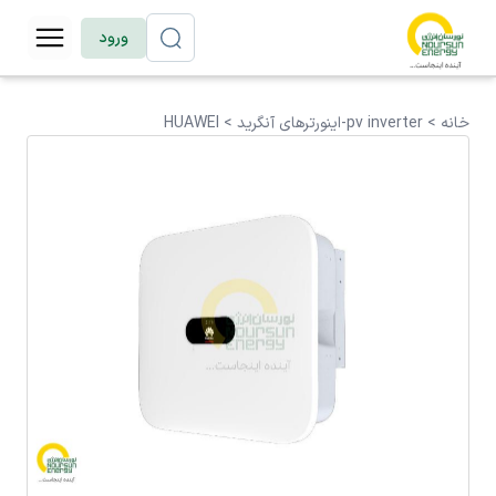
ورود
خانه >
pv inverter-اینورترهای آنگرید
>
HUAWEI