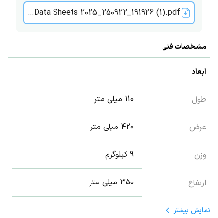
Anern Data Sheets 2025_250922_191926 (1).pdf
مشخصات فنی
ابعاد
110 میلی متر
طول
420 میلی متر
عرض
9 کیلوگرم
وزن
350 میلی متر
ارتفاع
نمایش
بیشتر
تکنولوژی محصول