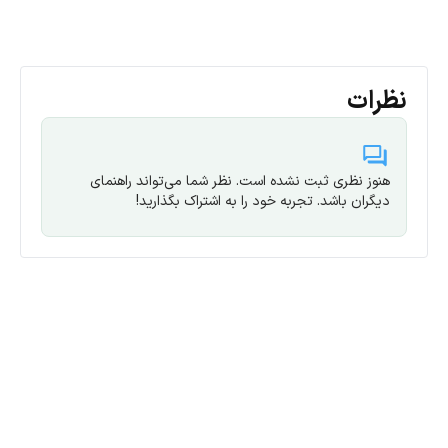
98 درصد
راندمان
نظرات
عدد
تعداد MPPT
محدوده ولتاژ
60-450 ولت
MPPT
هنوز نظری ثبت نشده است. نظر شما می‌تواند راهنمای
دیگران باشد. تجربه خود را به اشتراک بگذارید!
4/2 کیلووات
حداکثر توان خروجی
حداکثر جریان
18 آمپر
ورودی
500 ولت
حداکثر ولتاژ ورودی