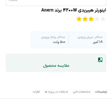
اینورتر هیبریدی 4200W برند Anern
حداکثر جریان ورودی
حداکثر ولتاژ ورودی
18 آمپر
500 ولت
مقایسه محصول
توضیحات
مشخصات فنی
استفاده در پروژه ها
نظرات