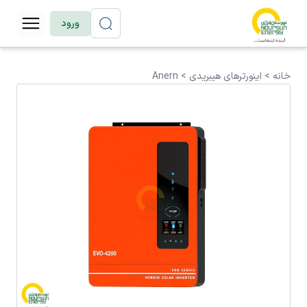
ورود
خانه >
اینورترهای هیبریدی
>
Anern