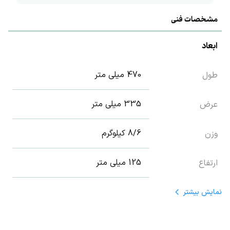
مشخصات فنی
ابعاد
470 میلی متر
طول
335 میلی متر
عرض
8/6 کیلوگرم
وزن
125 میلی متر
ارتفاع
نمایش
بیشتر
تکنولوژی محصول
Pure sine wave
شکل موج