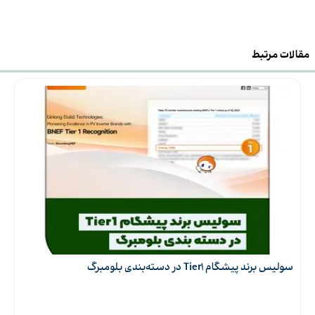
98 درصد
راندمان
مقالات مرتبط
120-430 ولت
محدوده MPPt
230 ولت
ولتاژ ورودی
50/60 هرتز
محدوده فرکانس
حداکثر جریان شارژ
80 آمپر
خورشیدی
سولیس برند پیشگام Tier1 در دسته‌بندی بلومبرگ