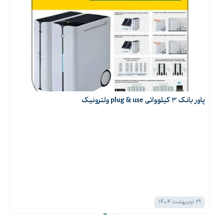
پاور بانک 3 کیلوواتی plug & use ولترونیک
29 اردیبهشت 1404