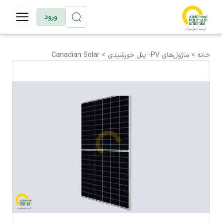
ورود
خانه >
ماژول‌های PV- پنل خورشیدی
>
Canadian Solar