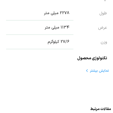
2278 میلی متر
طول
1134 میلی متر
عرض
27/6 کیلوگرم
وزن
تکنولوژی محصول
نمایش
بیشتر
22/8 درصد
راندمان
144 عدد
تعداد سلول
13/57 آمپر
حداکثر جریان
مقالات مرتبط