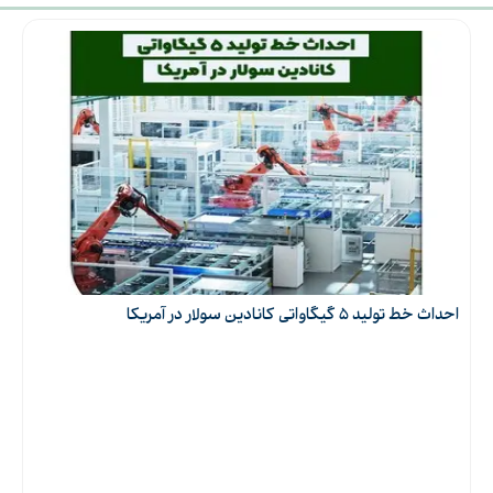
52/6 ولت
ولتاژ مدار باز
35 عدد
تعداد در هر پالت
14/06 آمپر
جریان اتصال کوتاه
حداکثر ولتاژ
43/5 ولت
عملیاتی
احداث خط تولید 5 گیگاواتی کانادین سولار در آمریکا