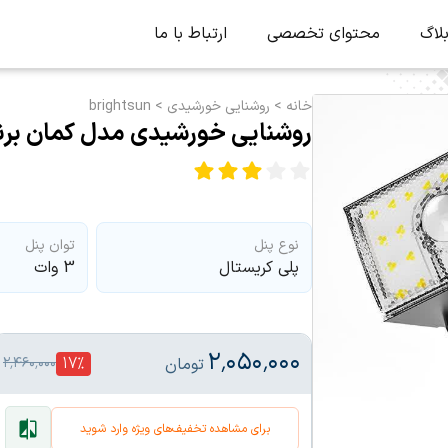
لاگ
محتوای تخصصی
ارتباط با ما
خانه
>
روشنایی خورشیدی
>
brightsun
روشنایی خورشیدی مدل کمان برند ightsun
نوع پنل
توان پنل
پلی کریستال
3 وات
۲٬۰۵۰٬۰۰۰
17
%
تومان
۲٬۴۶۰٬۰۰۰
برای مشاهده تخفیف‌های ویژه وارد شوید