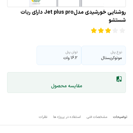
روشنایی خورشیدی مدلJet plus pro دارای ربات
شستشو
نوع پنل
توان پنل
مونوکریستال
16.2 وات
مقایسه محصول
توضیحات
مشخصات فنی
استفاده در پروژه ها
نظرات