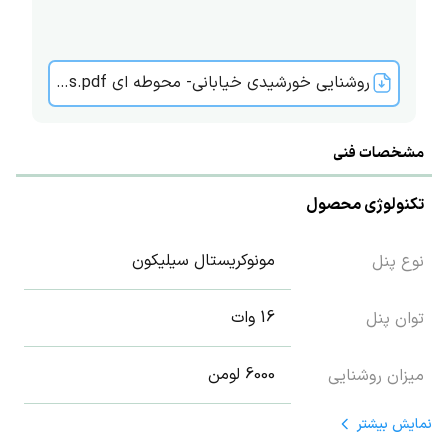
روشنایی خورشیدی خیابانی- محوطه ای New Jet Plus.pdf
مشخصات فنی
تکنولوژی محصول
مونوکریستال سیلیکون
نوع پنل
16 وات
توان پنل
6000 لومن
میزان روشنایی
نمایش
بیشتر