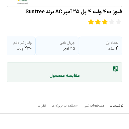
فیوز 400 ولت ۴ پل ۲۵ آمپر AC برند Suntree
تعداد پل
جریان نامی
ولتاژ کار دائم
4 عدد
25 آمپر
430 ولت
مقایسه محصول
توضیحات
مشخصات فنی
استفاده در پروژه ها
نظرات