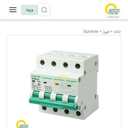
ورود
خانه >
فیوز
>
Suntree