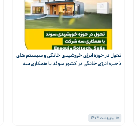
تحول در حوزه انرژی خورشیدی خانگی و سیستم های
ذخیره انرژی خانگی در کشور سوئد با همکاری سه
ن
شرکت Soltech، Solis و Enequi
ش
م
15 اردیبهشت 1404