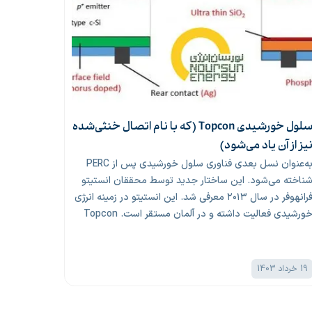
سلول خورشیدی Topcon (که با نام اتصال خنثی‌شده
یز از آن یاد می‌شود)
به‌عنوان نسل بعدی فناوری سلول خورشیدی پس از PERC
ناخته می‌شود. این ساختار جدید توسط محققان انستیتو
فرانهوفر در سال ۲۰۱۳ معرفی شد. این انستیتو در زمینه انرژی
خورشیدی فعالیت داشته و در آلمان مستقر است. Topcon
مخفف عبارت “Tunnel Oxide Passivated Contact” به
عنی “اتصال خنثی شده اکسید تونلی” است.
19 خرداد 1403