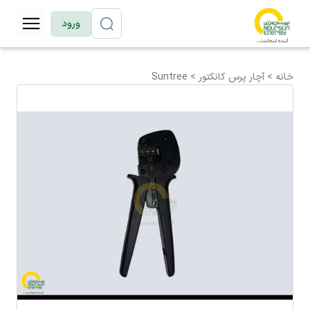
ورود
خانه >
آچار پرس کانکتور
>
Suntree