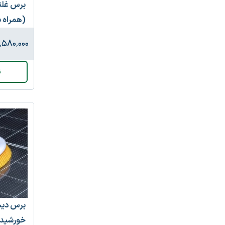
برس غلت
(همراه با
٬۵۸۰٬۰۰۰
ن
برس دیس
خورشیدی