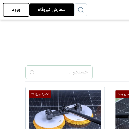
سفارش نیروگاه
ورود
ویژه %2
تخفیف ویژه %2