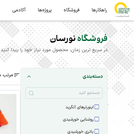
راهکارها
فروشگاه
پروژه‌ها
آکادمی
ب
فروشگاه
نورسان
در سریع ترین زمان، محصول مورد نیاز خود را پیدا کنید
مرتب س
دسته‌بندی
check_box_outline_blank
اینورترهای آنگرید
check_box_outline_blank
روشنایی خورشیدی
check_box_outline_blank
باتری خورشیدی