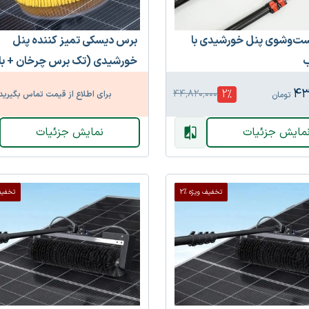
‌وشوی پنل خورشیدی با
برس دیسکی تمیز کننده پنل
ب
خورشیدی (تک برس چرخان + با
۴۳
2
%
۴۴٬۸۲۰٬۰۰۰
برای اطلاع از قیمت تماس بگیرید
تومان
مایش جزئیات
نمایش جزئیات
تخفیف ویژه %2
تخفیف 