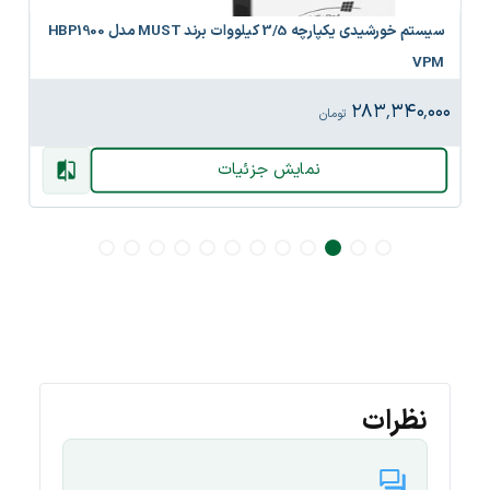
سیستم خورشیدی یکپارچه 3/5 کیلووات برند MUST مدل HBP1900
VPM
۲۸۳٬۳۴۰٬۰۰۰
تومان
نمایش جزئیات
نظرات