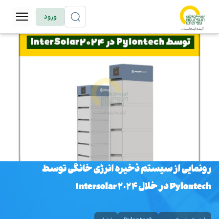
ورود
رونمایی از سیستم ذخیره انرژی خانگی توسط
Pylontech در خلال Intersolar 2024