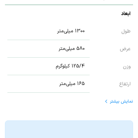
ابعاد
1300 میلی‌متر
طول
580 میلی‌متر
عرض
125/4 کیلوگرم
وزن
165 میلی‌متر
ارتفاع
نمایش
بیشتر
باتری
play_circle
Lithium-ion
نوع باتری