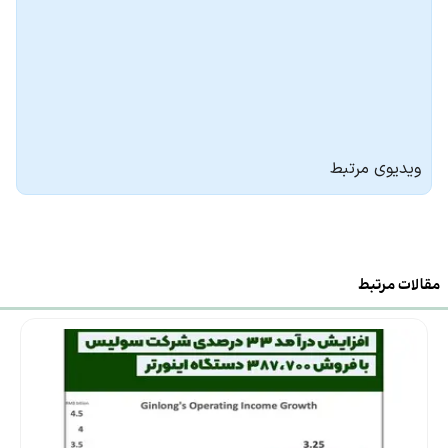
5 کیلووات ساعت
توان باتری
اینورتر
درصد
راندمان
ویدیوی مرتبط
2 عدد
تعداد MPPT
محدوده ولتاژ
120-385 ولت
MPPT
مقالات مرتبط
6 کیلووات
حداکثر توان خروجی
حداکثر جریان
25 آمپر
ورودی
320 ولت
حداکثر ولتاژ ورودی