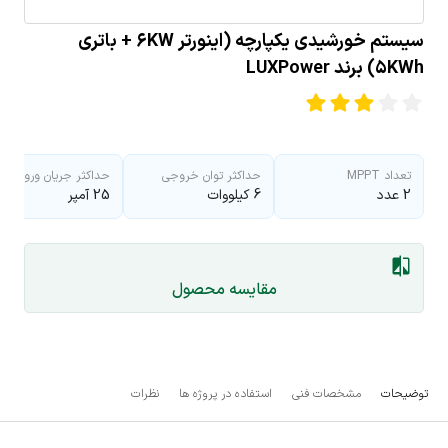
سیستم خورشیدی یکپارچه (اینورتر ۶KW + باتری
۵KWh) برند LUXPower
تعداد MPPT
حداکثر توان خروجی
حداکثر جریان ورودی
2 عدد
6 کیلووات
25 آمپر
مقایسه محصول
توضیحات
مشخصات فنی
استفاده در پروژه ها
نظرات