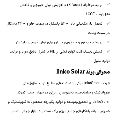
✅ تولید دوطرفه (Bifacial) با افزایش توان خروجی و کاهش
قابل‌توجه LCOE
✅ تحمل بار مکانیکی بالا؛ 5400 پاسکال در سمت جلو و 2400 پاسکال
در سمت پشت
✅ بهبود جذب نور و جمع‌آوری جریان برای توان خروجی پایدارتر
✅ کاهش ریسک افت توان ناشی از PID با کنترل دقیق مواد و فرآیند
تولید سلول
معرفی برند Jinko Solar
شرکت JinkoSolar یکی از شرکت‌های مطرح تولید ماژول‌های
فتوولتائیک و سامانه‌های ذخیره‌سازی انرژی در جهان است. تمرکز
JinkoSolar بر تحقیق‌وتوسعه و تولید یکپارچه محصولات فتوولتائیک و
همچنین ارائه راهکارهای جامع انرژی پاک است و در بازار جهانی اصلی