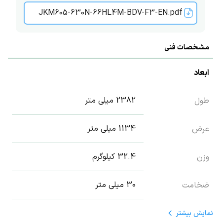
JKM605-630N-66HL4M-BDV-F3-EN.pdf
مشخصات فنی
ابعاد
2382 میلی متر
طول
1134 میلی متر
عرض
32.4 کیلوگرم
وزن
30 میلی متر
ضخامت
نمایش
بیشتر
تکنولوژی محصول