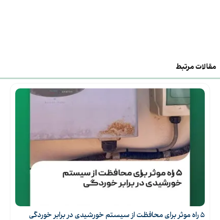
620 وات
توان
22.95 درصد
راندمان
مقالات مرتبط
132 عدد
تعداد سلول
آمپر
حداکثر جریان
49.28 ولت
ولتاژ مدار باز
عدد
تعداد در هر پالت
آمپر
جریان اتصال کوتاه
۵ راه موثر برای محافظت از سیستم خورشیدی‌ در برابر خوردگی