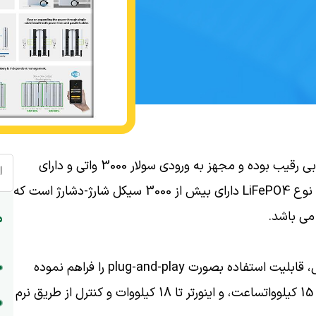
این پاور بانک دارای سهولت کاربری و ضریب اطمینان بی رقیب بوده و مجهز به ورودی سولار 3000 واتی و دارای
ا
قابلیت شارژ در مدت 1 ساعت می باشد. باتری گرید A نوع LiFePO4 دارای بیش از 3000 سیکل شارژ-دشارژ است که
م
علاوه بر این، طراحی فشرده و قابل حمل این محصول، قابلیت استفاده بصورت plug-and-play را فراهم نموده
است. همچنین دارای قابلیت افزایش ظرفیت باتری تا 15 کیلوواتساعت، و اینورتر تا 18 کیلووات و کنترل از طریق نرم