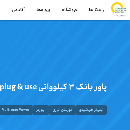
راهکارها
فروشگاه
پروژه‌ها
آکادمی
ب
پاور بانک 3 کیلوواتی plug & use ولترونیک
اینورتر خورشیدی
نورسان انرژی
اینورتر
Voltronic Power