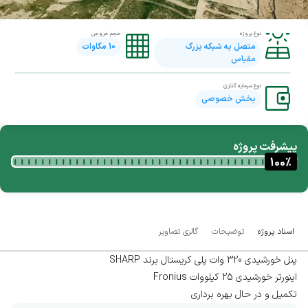
نوع پروژه
حجم خروجی
متصل به شبکه بزرگ
10
مگاوات
مقیاس
نوع سرمایه گذاری
بخش خصوصی
پیشرفت پروژه
100
%
اسناد پروژه
توضیحات
گالری تصاویر
پنل خورشیدی 320 وات پلی کریستال برند SHARP
اینورتر خورشیدی 25 کیلووات Fronius
تکمیل و در حال بهره برداری