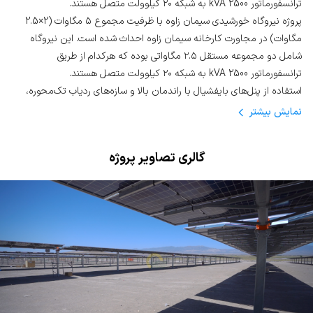
ترانسفورماتور 2500 kVA به شبکه ۲۰ کیلوولت متصل هستند.
پروژه نیروگاه خورشیدی سیمان زاوه با ظرفیت مجموع ۵ مگاوات (2×2.5
مگاوات) در مجاورت کارخانه سیمان زاوه احداث شده است. این نیروگاه
شامل دو مجموعه مستقل ۲.۵ مگاواتی بوده که هرکدام از طریق
ترانسفورماتور 2500 kVA به شبکه ۲۰ کیلوولت متصل هستند.
استفاده از پنل‌های بایفشیال با راندمان بالا و سازه‌های ردیاب تک‌محوره،
باعث افزایش تولید انرژی و بهینه‌سازی عملکرد نیروگاه شده است. این پروژه
نمایش
بیشتر
علاوه بر تأمین برق پایدار برای کارخانه و مشترکین اطراف، نقش مؤثری در
کاهش فشار بر فیدر منطقه دارد. همچنین با فروش برق در تابلو برق سبز
گالری تصاویر پروژه
بورس، گامی مهم در توسعه انرژی‌های تجدیدپذیر و کاهش آلایندگی
زیست‌محیطی برداشته شده است.
ویژگی‌های پروژه سیمان زاوه
✅
ظرفیت کل:
۵ مگاوات (2×2.5 مگاوات)
✅
مساحت هر نیروگاه:
۴.۸ هکتار (احداث زمینی در مجاورت کارخانه
سیمان زاوه)
✅
اتصال به شبکه:
۲۰ کیلوولت با دو ترانسفورماتور 2500 kVA
✅
پنل خورشیدی:
Trina 690W بایفشیال – تعداد کل 7300 عدد
✅
اینورتر:
Solis 110K-5G-Pro – مجموع 46 دستگاه