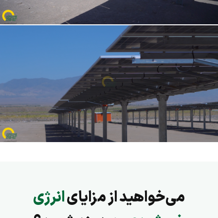
✅ سازه: ترکر ردیاب تک‌محوره 2P با فولاد ST52
✅
کابل‌کشی DC:
بیش از 45,000 متر کابل مسی با تلفات کمتر از 1.5٪
✅
کابل‌کشی AC:
حدود 9,000 متر با تلفات کمتر از 1.2٪
✅
نوع قرارداد
: فروش برق در بورس – تابلو برق سبز
✅ تأمین برق معادل ۳۰۰۰ خانوار
✅
کاهش انتشار کربن:
حدود ۶۰۰۰ تن در سال
✅ بهبود پایداری شبکه و معافیت مشترکین اطراف از قطع برق
با احداث نیروگاه خورشیدی و کاهش بار فیدر مجاور کارخانه سیمان زاوه،
برق پایدار مشترکین مسکونی اطراف کارخانه، گلخانه سیمان زاوه برق از
شمول قطع برق معاف خواهد شد.
می‌خواهید از مزایای
انرژی