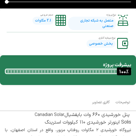
نوع پروژه
حجم خروجی
متصل به شبکه تجاری
2.1
مگاوات
صنعتی
نوع سرمایه گذاری
بخش خصوصی
پیشرفت پروژه
100
%
توضیحات
گالری تصاویر
پنل خورشیدی 660 وات بایفشیال
Canadian Solar
اینورتر خورشیدی 110 کیلووات استرینگ Solis
نیروگاه خورشیدی ۲ مگاوات روفتاپ مزبور، واقع در استان اصفهان، با