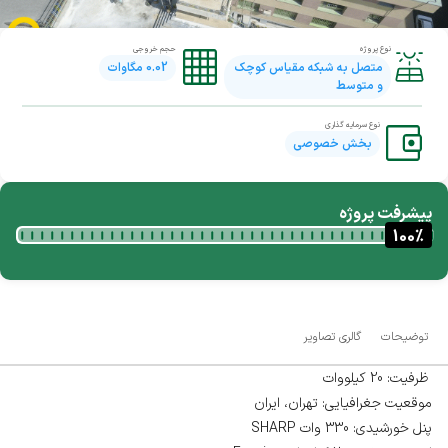
نوع پروژه
حجم خروجی
متصل به شبکه مقیاس کوچک
0.02
مگاوات
و متوسط
نوع سرمایه گذاری
بخش خصوصی
پیشرفت پروژه
100
%
توضیحات
گالری تصاویر
ظرفیت: 20 کیلووات
موقعیت جغرافیایی: تهران، ایران
پنل خورشیدی: 330 وات SHARP