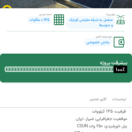
نوع پروژه
حجم خروجی
متصل به شبکه مقیاس کوچک
0.145
مگاوات
و متوسط
نوع سرمایه گذاری
بخش خصوصی
پیشرفت پروژه
100
%
توضیحات
گالری تصاویر
ظرفیت: 145 کیلووات
موقعیت جغرافیایی: شیراز، ایران
پنل خورشیدی: 250 وات CSUN