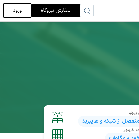
سفارش نیروگاه
ورود
 پروژه
نفصل از شبکه و هایبرید
م خروجی
0.00
مگاوات