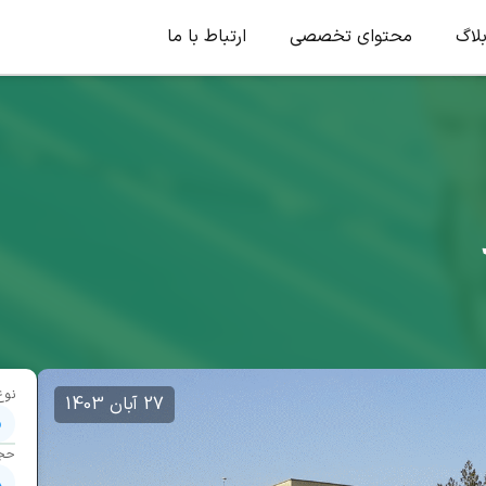
لاگ
محتوای تخصصی
ارتباط با ما
نوع
27 آبان 1403
م
حج
8