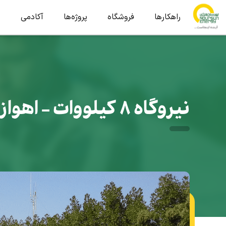
راهکارها
فروشگاه
پروژه‌ها
آکادمی
ب
نیروگاه 8 کیلووات - اهواز