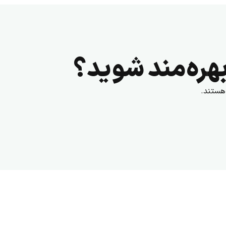
هره‌مند شوید؟
هستند.