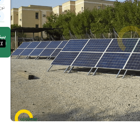
نوع
ب
پیش
0
%