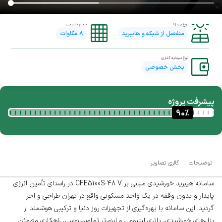
نوع پروژه
حجم خروجی
منفصل از شبکه و هایبرید
8
مگاوات
نوع سرمایه گذاری
بخش خصوصی
پیشرفت پروژه
90
%
توضیحات
گالری تصاویر
سامانه هیبرید خورشیدی مبتنی بر CFE5100S-48 V در راستای تأمین انرژی
پایدار و بدون وقفه در یک واحد مسکونی واقع در تهران طراحی و اجرا
گردید. این سامانه با بهره‌گیری از تجهیزات روز دنیا و ترکیبی هوشمند از
پنل‌های خورشیدی، باتری لیتیومی و اینورتر تمام‌سینوسی، راهکاری مطمئن