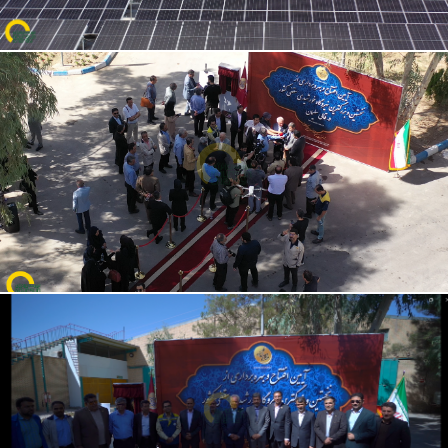
✅
اینورتر
: Solis 110k-5G-Pro
✅
تعداد اینورتر
: ۱۸ دستگاه
✅
محل اجرا
: ۱.۱ مگاوات روی سقف شیروانی (روش موزاییکی)، ۱ مگاوات
روی سقف مسطح (فونداسیون بتنی)
✅
سازه:
فولاد گالوانیزه گرم / پایه‌ها ST37
✅
کابل‌ها
: تماماً مسی – بیش از ۴۰,۰۰۰ متر کابل سولار
✅
تلفات سمت DC
: کمتر از ۱.۵٪
✅
نوع قرارداد
: فروش انرژی در بورس تابلو برق سبز
✅
اثرات بهره‌برداری
: تأمین برق ۱۱۰۰ خانوار
✅
کاهش آلایندگی
: جلوگیری از انتشار ۲۳۰۰ تن CO₂ در سال
✅ معافیت کارخانه از قطعی برق تابستان ۱۴۰۴ به دلیل کاهش بار فیدر
آغاز فاز توسعه ۳ مگاوات جدید
در کنار این موفقیت، پروژه وارد فاز توسعه‌ای جدید شده است که طی آن ۳
مگاوات ظرفیت خورشیدی دیگر به مجموعه اضافه خواهد شد. با تکمیل این
فاز، ظرفیت کل نیروگاه قالی سلیمان به ۵ مگاوات خواهد رسید و این
مجموعه را به یکی از بزرگ‌ترین نیروگاه‌های خورشیدی صنعتی بر بام
کارخانه‌ها در ایران تبدیل می‌کند.