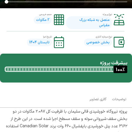
نوع پروژه
حجم خروجی
متصل به شبکه بزرگ
2
مگاوات
مقیاس
نوع سرمایه گذاری
تاریخ اجرا
بخش خصوصی
تابستان 1404
پیشرفت پروژه
100
%
توضیحات
گالری تصاویر
پروژه نیروگاه خورشیدی قالی سلیمان با ظرفیت کل ۲.۰۸۷ مگاوات در دو
بخش سقف شیروانی سوله و سقف مسطح اجرا شده است. در این طرح از
۳۱۶۲ عدد پنل خورشیدی بایفشیال ۶۶۰ وات برند Canadian Solar استفاده