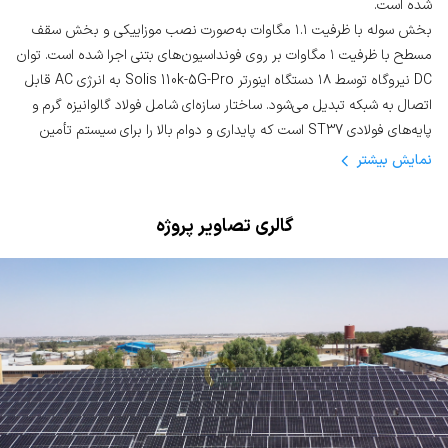
شده است.
بخش سوله با ظرفیت ۱.۱ مگاوات به‌صورت نصب موزاییکی و بخش سقف
مسطح با ظرفیت ۱ مگاوات بر روی فونداسیون‌های بتنی اجرا شده است. توان
DC نیروگاه توسط ۱۸ دستگاه اینورتر Solis 110k-5G-Pro به انرژی AC قابل
اتصال به شبکه تبدیل می‌شود. ساختار سازه‌ای شامل فولاد گالوانیزه گرم و
پایه‌های فولادی ST37 است که پایداری و دوام بالا را برای سیستم تأمین
می‌کند. در این پروژه بیش از ۴۰ هزار متر کابل خورشیدی مسی اجرا شده و
نمایش
بیشتر
تلفات بخش DC به کمتر از ۱.۵ درصد محدود شده است.
بر اساس نوع قرارداد «فروش در بورس تابلو برق سبز»، این نیروگاه ضمن
گالری تصاویر پروژه
تأمین انرژی پایدار،
موجب کاهش بار فیدر کارخانه و معافیت آن از
قطعی‌های تابستان ۱۴۰۴ شده است
.
بهره‌برداری از این نیروگاه سالانه برق مورد نیاز ۱۱۰۰ خانوار را تأمین کرده و از
تولید ۲۳۰۰ تن کربن جلوگیری می‌کند که گامی مهم در راستای توسعه پایدار
و کاهش آلایندگی زیست‌محیطی محسوب می‌شود.
ویژگی‌های پروژه قالی سلیمان
✅
ظرفیت کل نیروگاه
: ۲.۰۸۷ مگاوات DC
✅
پنل خورشیدی
: Canadian Solar، بایفشیال، ۶۶۰ وات
✅
تعداد پنل‌ها
: 3162 عدد