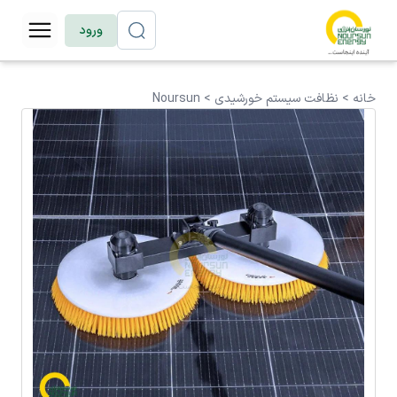
ورود
خانه >
نظافت سیستم خورشیدی
>
Noursun