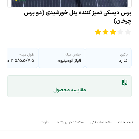
برس دیسکی تمیز کننده پنل خورشیدی (دو برس
چرخان)
باتری
جنس میله
طول میله
ندارد
آلیاژ آلومینیوم
3.5/5.5/7.5 متر
مقایسه محصول
توضیحات
مشخصات فنی
استفاده در پروژه ها
نظرات