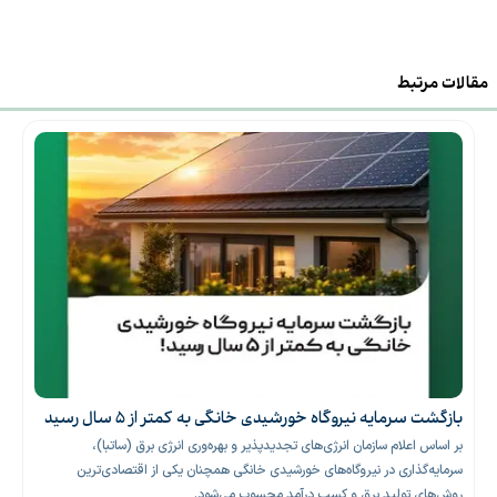
آلیاژ آلومینیوم
جنس میله
مقالات مرتبط
3.5/5.5/7.5 متر
طول میله
350 rpm
سرعت چرخش
براشلس
نوع موتور
5/7/9 متری
طول سیم برق
تعداد بخش‌های
3/4/5 تکه
میله
بازگشت سرمایه نیروگاه خورشیدی خانگی به کمتر از ۵ سال رسید
بر اساس اعلام سازمان انرژی‌های تجدیدپذیر و بهره‌وری انرژی برق (ساتبا)،
سرمایه‌گذاری در نیروگاه‌های خورشیدی خانگی همچنان یکی از اقتصادی‌ترین
روش‌های تولید برق و کسب درآمد محسوب می‌شود.