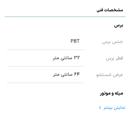
مشخصات فنی
برس
PBT
جنس برس
32 سانتی متر
قطر برس
64 سانتی متر
عرض شستشو
میله و موتور
نمایش
بیشتر
ندارد
باتری
300 وات
توان کل